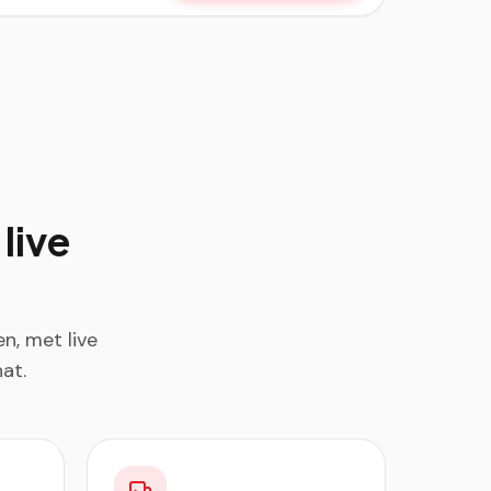
live
n, met live
at.