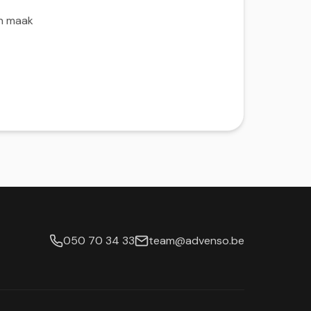
en maak
050 70 34 33
team@advenso.be