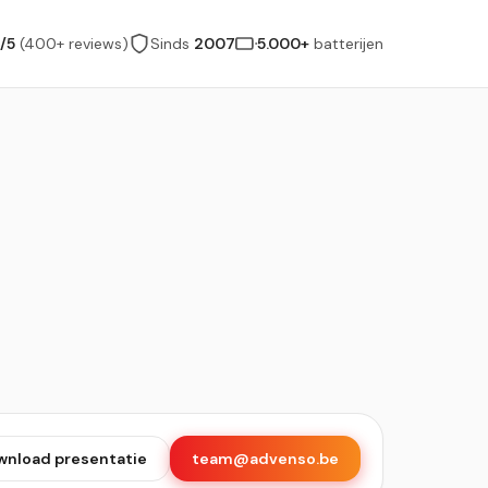
/5
(400+ reviews)
Sinds
2007
5.000+
batterijen
wnload presentatie
team@advenso.be