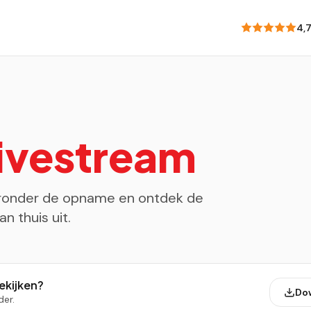
4,7
ivestream
hieronder de opname en ontdek de
n thuis uit.
bekijken?
Do
der.