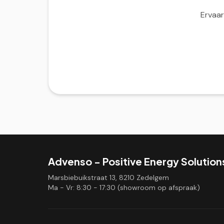
Ervaar
Advenso - Positive Energy Solution
Marsbiebuikstraat 13, 8210 Zedelgem
Ma - Vr: 8:30 - 17:30 (showroom op afspraak)